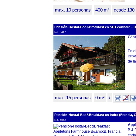
max. 10 personas
400 m²
desde 130
Pensión-Hostal-Bed&Breakfast en St. Leonhard - Brixe
No. 8417
Gäst
En e
Brixe
de la
max. 15 personas
0 m²
/
Pensión-Hostal-Bed&Breakfast en Indre (Francia, Cen
No. 5562
Appl
B & B
cort