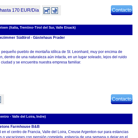
 hasta 170 EUR/Día
Contacto
n (Italia, Trentino-Tirol del Sur, Valle Eisack)
ezimmer Südtirol - Gästehaus Prader
l pequeño pueblo de montaña idílica de St. Leonhard, muy por encima de
n, dentro de una naturaleza aún intacta, en un lugar soleado, lejos del ruido
 ciudad y se encuentra nuestra empresa familiar.
Contacto
tro - Valle del Loira, Indre)
etons Farmhouse B&B
 en el centro de Francia, Valle del Loira, Creuse Argenton-sur para estancias
as o vacaciones con pensión completa, estancia de una semana o dejar en el