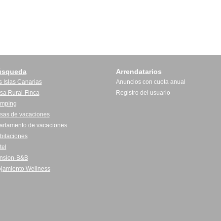
úsqueda
Arrendatarios
s Islas Canarias
Anuncios con cuota anual
sa Rural-Finca
Registro del usuario
mping
sas de vacaciones
artamento de vacaciones
bitaciones
tel
nsion-B&B
ojamiento Wellness