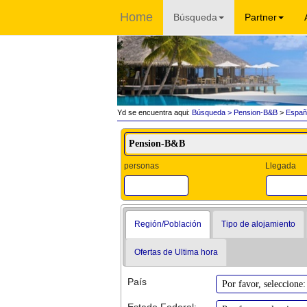
Home
Búsqueda
Partner
Yd se encuentra aqui:
Búsqueda
> Pension-B&B
>
Españ
personas
Llegada
Región/Población
Tipo de alojamiento
Ofertas de Ultima hora
País
Estado Federal: