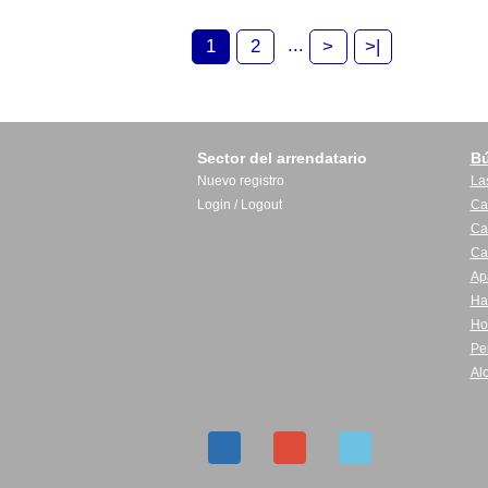
...
1
2
>
>|
Sector del arrendatario
B
Nuevo registro
La
Login / Logout
Ca
Ca
Ca
Ap
Ha
Ho
Pe
Al