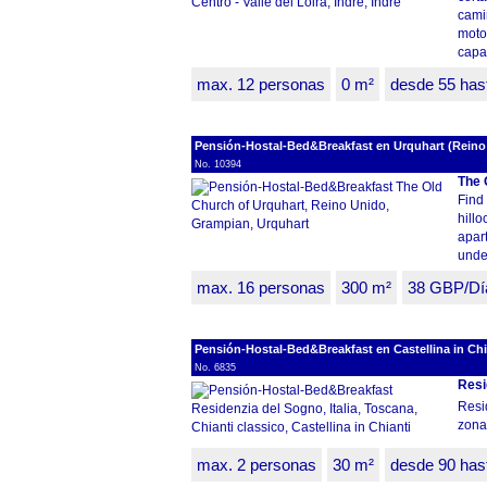
cami
motor
capa
max. 12 personas
0 m²
desde 55 has
Pensión-Hostal-Bed&Breakfast en Urquhart (Reino
No. 10394
The 
Find 
hillo
apart
under
max. 16 personas
300 m²
38 GBP/Dí
Pensión-Hostal-Bed&Breakfast en Castellina in Chian
No. 6835
Resi
Resi
zona
max. 2 personas
30 m²
desde 90 has