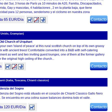
no del Sur, 3 horas de París ya 10 minutos de A20, Familia, Discapacitados,
ista, Gay y mascotas, 4 habitaciones , 2 en la planta baja, que tiene
cidad para 12 personas, senderismo y el ciclismo en nuestra zona
ta 65 EUR/Día
Contacto
 Unido, Grampian)
Old Church of Urquhart
your own 'island of peace' at this rural scottish church on top of its own grassy
ck with ancient trees! Comfortable converted into a B&B with self-catering
ment as well and two inviting guest lounges, one of them at the former gallery
 the original high ceiling of the church...
a
Contacto
ti (Italia, Toscana, Chianti classico)
denzia del Sogno
denzia del Sogno está situado en el corazón de Chianti Classico Gallo Nero
. Se encuentra en una colina suave balanceo domina todo el valle.
ta 120 EUR/Día
Contacto