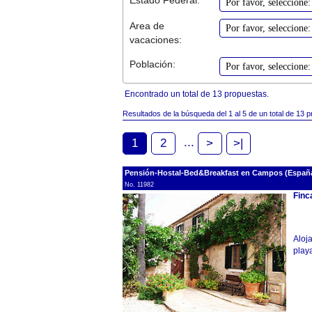
Area de
vacaciones:
Población:
Encontrado un total de 13 propuestas.
Resultados de la búsqueda del 1 al 5 de un total de 13 
...
1
2
>
>|
Pensión-Hostal-Bed&Breakfast en Campos (España
No. 11982
Finc
Aloj
playa