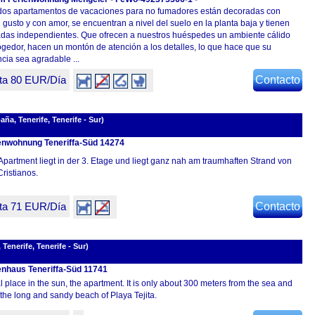
dos apartamentos de vacaciones para no fumadores están decoradas con
gusto y con amor, se encuentran a nivel del suelo en la planta baja y tienen
adas independientes. Que ofrecen a nuestros huéspedes un ambiente cálido
ogedor, hacen un montón de atención a los detalles, lo que hace que su
cia sea agradable ...
ta 80 EUR/Día
Contacto
a, Tenerife, Tenerife - Sur)
enwohnung Teneriffa-Süd 14274
Apartment liegt in der 3. Etage und liegt ganz nah am traumhaften Strand von
ristianos.
ta 71 EUR/Día
Contacto
enerife, Tenerife - Sur)
enhaus Teneriffa-Süd 11741
l place in the sun, the apartment. It is only about 300 meters from the sea and
the long and sandy beach of Playa Tejita.