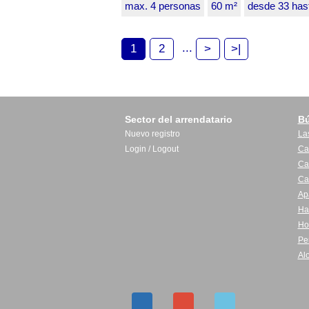
max. 4 personas
60 m²
desde 33 has
...
1
2
>
>|
Sector del arrendatario
B
Nuevo registro
La
Login / Logout
Ca
Ca
Ca
Ap
Ha
Ho
Pe
Al