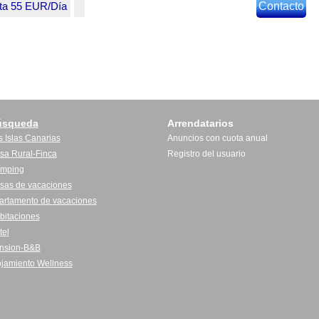
ta 55 EUR/Día
Contacto
úsqueda
Arrendatarios
s Islas Canarias
Anuncios con cuota anual
sa Rural-Finca
Registro del usuario
mping
sas de vacaciones
artamento de vacaciones
bitaciones
tel
nsion-B&B
ojamiento Wellness