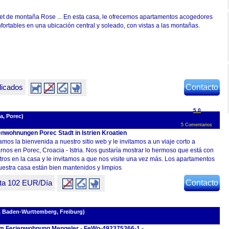
et de montaña Rose ... En esta casa, le ofrecemos apartamentos acogedores
fortables en una ubicación central y soleado, con vistas a las montañas.
dicados
Contacto
5.0
a, Porec)
5 Comentarios
enwohnungen Porec Stadt in Istrien Kroatien
mos la bienvenida a nuestro sitio web y le invitamos a un viaje corto a
arnos en Porec, Croacia - Istria. Nos gustaría mostrar lo hermoso que está con
tros en la casa y le invitamos a que nos visite una vez más. Los apartamentos
uestra casa están bien mantenidos y limpios
ta 102 EUR/Día
Contacto
, Baden-Wurttemberg, Freiburg)
m Ferienwohnung Mengeler - FeWo-492375366-1 -