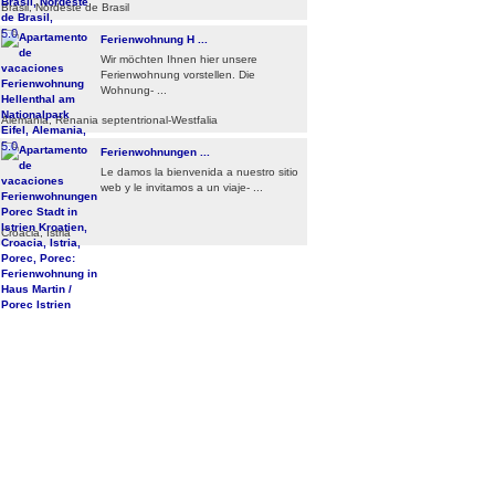
Brasil, Nordeste de Brasil
5.0
Ferienwohnung H ...
Wir möchten Ihnen hier unsere
Ferienwohnung vorstellen. Die
Wohnung- ...
Alemania, Renania septentrional-Westfalia
5.0
Ferienwohnungen ...
Le damos la bienvenida a nuestro sitio
web y le invitamos a un viaje- ...
Croacia, Istria