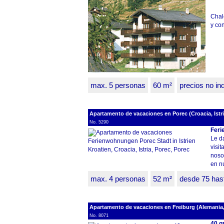
Chal
y con
max. 5 personas
60 m²
precios no in
Apartamento de vacaciones en Porec (Croacia, Istri
No. 5290
Feri
Le da
visit
noso
en n
max. 4 personas
52 m²
desde 75 has
Apartamento de vacaciones en Freiburg (Alemania
No. 8071
40 q