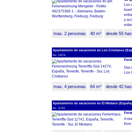
Los 
buen 
entr
y ac
estan
max. 2 personas
40 m²
desde 55 has
Apartamento de vacaciones en Los Cristianos (Españ
No. 14274
Feri
Das 
Los C
max. 4 personas
64 m²
desde 42 has
Apartamento de vacaciones en El Medano (España, T
No. 11741
Feri
A rea
from 