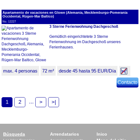
Apartamento de vacaciones en Glowe (Alemania, Mecklemburgo-Pomerania
Occidental, Rügen-Mar Baltico)
No. 12227
3 Sterne Ferienwohnung Dachgeschoß
Gemütlich eingerichtetete 3 Sterne
Ferienwohnung im Dachgeschoß unseres
Ferienhauses.
max. 4 personas
72 m²
desde 45 hasta 95 EUR/Día
Contacto
...
1
2
>
>|
Búsqueda
Arrendatarios
Inico