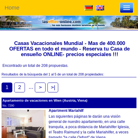
Home
Toggl
navig
Casas Vacacionales Mundial - Mas de 400.000
OFERTAS en todo el mundo - Reserva tu Casa de
ensueño ONLINE- precios especiales !!!
Encontrado un total de 208 propuestas.
Resultados de la búsqueda del 1 al 5 de un total de 208 propiedades:
...
1
2
>
>|
Apartamento de vacaciones en Wien (Austria, Viena)
No. 7290
Apartment Mariahilf
Las siguientes páginas te darán una visión
general de nuestro apartamento, en una calle
tranquila, a poca distancia de Mariahilfer Iglesia,
el Teatro Raimund y la calle Mariahilfer, a veces
llamado "la calle Oxford" de Viena.