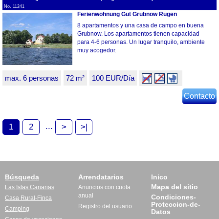
No. 11241
Ferienwohnung Gut Grubnow Rügen
8 apartamentos y una casa de campo en buena
Grubnow. Los apartamentos tienen capacidad
para 4-6 personas. Un lugar tranquilo, ambiente
muy acogedor.
max. 6 personas
72 m²
100 EUR/Día
Contacto
...
1
2
>
>|
Búsqueda
Arrendatarios
Inico
Mapa del sitio
Las Islas Canarias
Anuncios con cuota
anual
Condiciones-
Casa Rural-Finca
Proteccion-de-
Registro del usuario
Camping
Datos