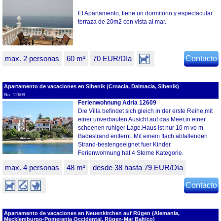
El Apartamento, tiene un dormitorio y espectacular
terraza de 20m2 con vista al mar.
max. 2 personas
60 m²
70 EUR/Día
Contacto
Apartamento de vacaciones en Sibenik (Croacia, Dalmacia, Sibenik)
No. 12609
Ferienwohnung Adria 12609
Die Villa befindet sich gleich in der erste Reihe,mit
einer unverbauten Ausicht auf das Meer,in einer
schoenen ruhiger Lage.Haus ist nur 10 m vo m
Badestrand entfernt. Mit einem flach abfallenden
Strand-bestengeeignet fuer Kinder.
Ferienwohnung hat 4 Sterne Kategorie.
max. 4 personas
48 m²
desde 38 hasta 79 EUR/Día
Contacto
Apartamento de vacaciones en Neuenkirchen auf Rügen (Alemania,
Mecklemburgo-Pomerania Occidental, Rügen-Mar Baltico)