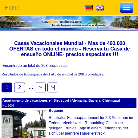
Home
Toggl
navig
Casas Vacacionales Mundial - Mas de 400.000
OFERTAS en todo el mundo - Reserva tu Casa de
ensueño ONLINE- precios especiales !!!
Encontrado un total de 208 propuestas.
Resultados de la búsqueda del 1 al 5 de un total de 208 propiedades:
...
1
2
>
>|
Apartamento de vacaciones en Siegsdorf (Alemania, Baviera, Chiemgau)
No. 9602
Begonie
Rustikales Ferienappartement für 2-3 Personen im
Feriendreieck Inzell - Ruhpolding-Chiemsee
gelegen. Ruhige Lage in einem Ferienpark, der
sich über mehrere Hügel erstreckt.