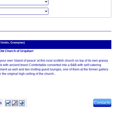
 Unido, Grampian)
Old Church of Urquhart
your own 'island of peace' at this rural scottish church on top of its own grassy
ck with ancient trees! Comfortable converted into a B&B with self-catering
ment as well and two inviting guest lounges, one of them at the former gallery
 the original high ceiling of the church...
a
Contacto