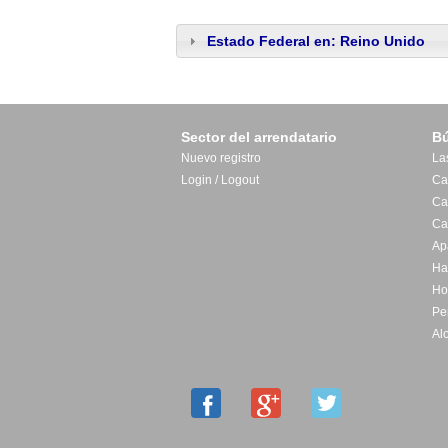
Estado Federal en: Reino Unido
Sector del arrendatario
B
Nuevo registro
La
Login / Logout
Ca
Ca
Ca
Ap
Ha
Ho
Pe
Al