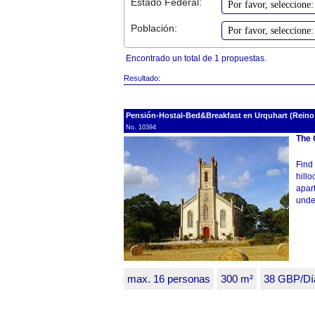
Estado Federal:
Población:
Encontrado un total de 1 propuestas.
Resultado:
Pensión-Hostal-Bed&Breakfast en Urquhart (Reino
No. 10394
The 
Find 
hillo
apart
under
max. 16 personas
300 m²
38 GBP/Dí