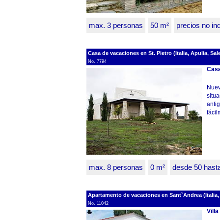
max. 3 personas
50 m²
precios no in
Casa de vacaciones en St. Pietro (Italia, Apulia, Sa
No. 7794
Casa
Nuev
situa
antig
fácil
max. 8 personas
0 m²
desde 50 hast
Apartamento de vacaciones en Sant`Andrea (Italia, 
No. 11042
Vill