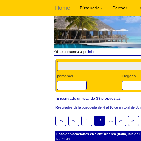
Home
Búsqueda
Partner
Yd se encuentra aqui:
Inico
personas
Llegada
Encontrado un total de 38 propuestas.
Resultados de la búsqueda del 6 al 10 de un total de 38
...
|<
<
1
2
>
>|
Casa de vacaciones en Sant`Andrea (Italia, Isla de 
No. 11043