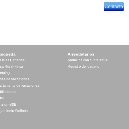
Contacto
úsqueda
Arrendatarios
s Islas Canarias
Anuncios con cuota anual
sa Rural-Finca
Registro del usuario
mping
sas de vacaciones
artamento de vacaciones
bitaciones
tel
nsion-B&B
ojamiento Wellness