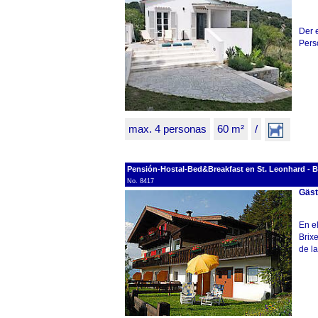
Der e
Pers
max. 4 personas
60 m²
/
Pensión-Hostal-Bed&Breakfast en St. Leonhard - Brixe
No. 8417
Gäst
En e
Brixe
de la