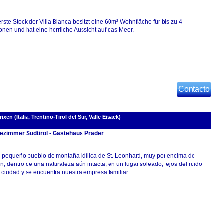
rste Stock der Villa Bianca besitzt eine 60m² Wohnfläche für bis zu 4
onen und hat eine herrliche Aussicht auf das Meer.
Contacto
n (Italia, Trentino-Tirol del Sur, Valle Eisack)
ezimmer Südtirol - Gästehaus Prader
l pequeño pueblo de montaña idílica de St. Leonhard, muy por encima de
n, dentro de una naturaleza aún intacta, en un lugar soleado, lejos del ruido
 ciudad y se encuentra nuestra empresa familiar.