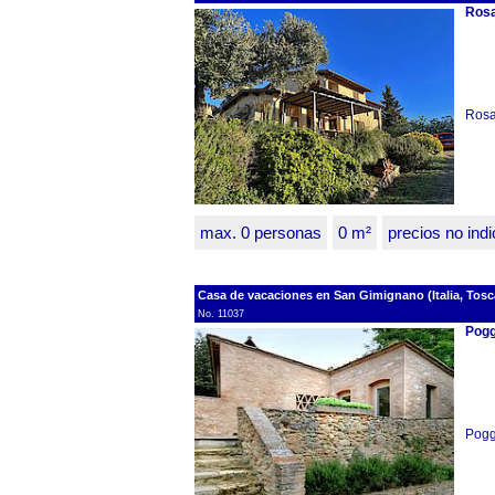
Rosa
Rosa 
max. 0 personas
0 m²
precios no ind
Casa de vacaciones en San Gimignano (Italia, Tos
No. 11037
Pogg
Pogg