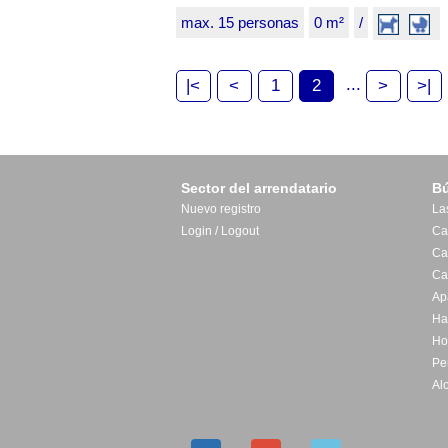
max. 15 personas
0 m²
/
...
|<
<
1
2
>
>|
Sector del arrendatario
B
Nuevo registro
La
Login / Logout
Ca
Ca
Ca
Ap
Ha
Ho
Pe
Al