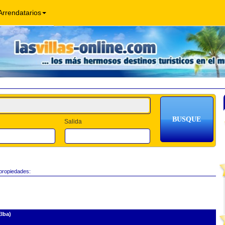
Arrendatarios
Salida
 propiedades:
Elba)