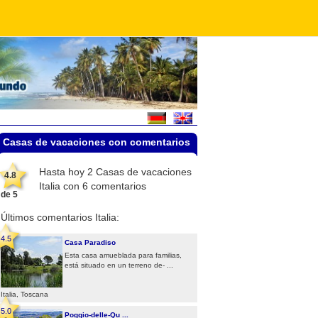
Casas de vacaciones con comentarios
Hasta hoy 2
Casas de vacaciones
4.8
Italia
con
6
comentarios
de
5
Últimos comentarios Italia:
4.5
Casa Paradiso
Esta casa amueblada para familias,
está situado en un terreno de- ...
Italia, Toscana
5.0
Poggio-delle-Qu ...