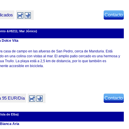
dicados
Contacto
lento &#8211; Mar Jónico)
 Dolce Vita
a casa de campo en las afueras de San Pedro, cerca de Manduria. Está
do en una colina con vistas al mar. El amplio patio cercado es una hermosa y
ua Trullo. La playa está a 2,5 km de distancia, por lo que también es
mente accesible en bicicleta.
a 95 EUR/Día
Contacto
Isla de Elba)
a Bianca Aria