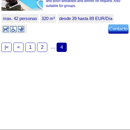
and pool! Breakfast and dinner on request. Also
suitable for groups.
max. 42 personas
320 m²
desde 39 hasta 89 EUR/Día
Contacto
...
|<
<
1
2
4