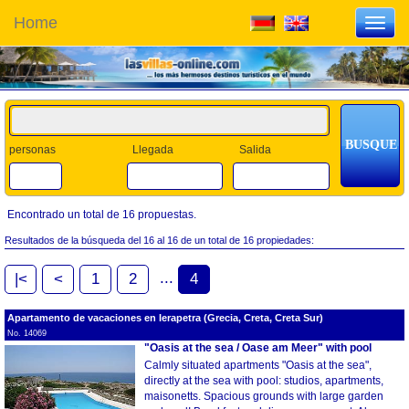
Home
Toggl
navig
personas
Llegada
Salida
Encontrado un total de 16 propuestas.
Resultados de la búsqueda del 16 al 16 de un total de 16 propiedades:
...
|<
<
1
2
4
Apartamento de vacaciones en Ierapetra (Grecia, Creta, Creta Sur)
No. 14069
"Oasis at the sea / Oase am Meer" with pool
Calmly situated apartments "Oasis at the sea",
directly at the sea with pool: studios, apartments,
maisonetts. Spacious grounds with large garden