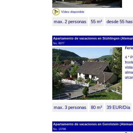
Vídeo disponible
max. 2 personas
55 m²
desde 55 has
Apartamento de vacaciones en Stühlingen (Aleman
No. 6077
Feri
4 * P
front
vista
alma
alca
max. 3 personas
80 m²
39 EUR/Día
Apartamento de vacaciones en Gerolstein (Alemania
No. 13796