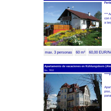
Feri
*** 
con 
a lar
max. 3 personas
60 m²
60,00 EUR/N
Apartamento de vacaciones en Kühlungsborn (Alem
No. 7810
****
Apar
piso,
pana