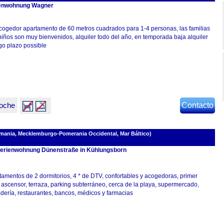
enwohnung Wagner
Acogedor apartamento de 60 metros cuadrados para 1-4 personas, las familias
niños son muy bienvenidos, alquiler todo del año, en temporada baja alquiler
go plazo possible
oche
Contacto
ania, Mecklemburgo-Pomerania Occidental, Mar Báltico)
Ferienwohnung Dünenstraße in Kühlungsborn
tamentos de 2 dormitorios, 4 * de DTV, confortables y acogedoras, primer
 ascensor, terraza, parking subterráneo, cerca de la playa, supermercado,
dería, restaurantes, bancos, médicos y farmacias