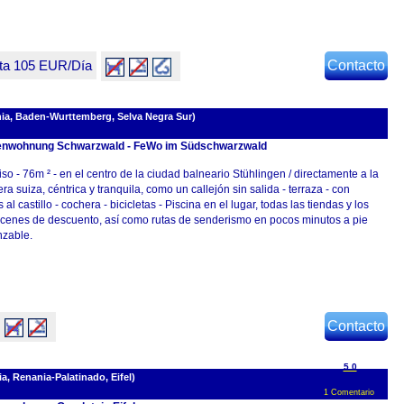
ta 105 EUR/Día
Contacto
ia, Baden-Wurttemberg, Selva Negra Sur)
enwohnung Schwarzwald - FeWo im Südschwarzwald
iso - 76m ² - en el centro de la ciudad balneario Stühlingen / directamente a la
era suiza, céntrica y tranquila, como un callejón sin salida - terraza - con
s al castillo - cochera - bicicletas - Piscina en el lugar, todas las tiendas y los
cenes de descuento, así como rutas de senderismo en pocos minutos a pie
nzable.
Contacto
5.0
, Renania-Palatinado, Eifel)
1 Comentario