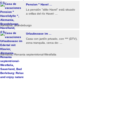
5.0
Pension " Havel ...
La pensión "idilio Havel" está situado
a orillas del río Havel- ...
Alemania, Brandeburgo
4.9
Urlaubsoase im ...
Casa con jardín privado, con *** (DTV),
zona tranquila, cerca de- ...
Alemania, Renania septentrional-Westfalia