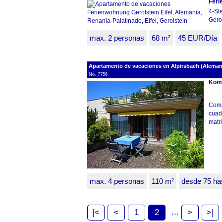
Feri
4-St
Gerol
max. 2 personas
68 m²
45 EUR/Día
Apartamento de vacaciones en Alpirsbach (Aleman
No. 7756
Komf
Comp
cuad
matri
max. 4 personas
110 m²
desde 75 ha
...
|<
<
1
2
>
>|