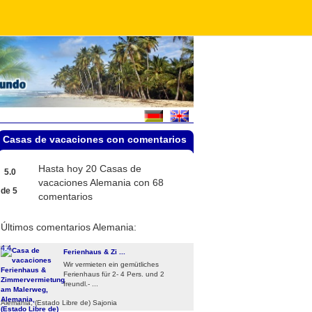
Casas de vacaciones con comentarios
Hasta hoy 20
Casas de
5.0
vacaciones Alemania
con
68
de
5
comentarios
Últimos comentarios Alemania:
4.4
Ferienhaus & Zi ...
Wir vermieten ein gemütliches
Ferienhaus für 2- 4 Pers. und 2
freundl.- ...
Alemania, (Estado Libre de) Sajonia