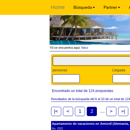
Home
Búsqueda
Partner
Yd se encuentra aqui:
Inico
personas
Llegada
Encontrado un total de 124 propuestas.
Resultados de la búsqueda del 6 al 10 de un total de 12
...
|<
<
1
2
>
>|
Apartamento de vacaciones en Amtzell (Alemania,
No. 2522