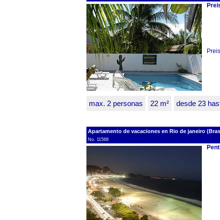
Prei
Prei
max. 2 personas
22 m²
desde 23 has
Apartamento de vacaciones en Rio de janeiro (Brasi
No. 11568
Pent