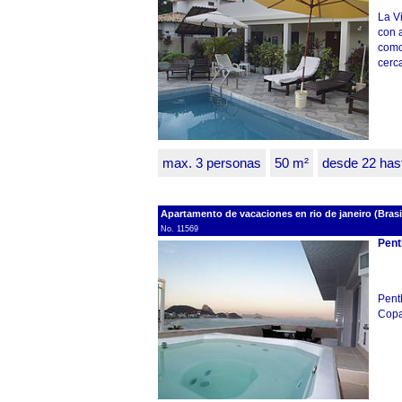
La V
con a
como
cerca
max. 3 personas
50 m²
desde 22 has
Apartamento de vacaciones en rio de janeiro (Brasil
No. 11569
Pent
Penth
Cop