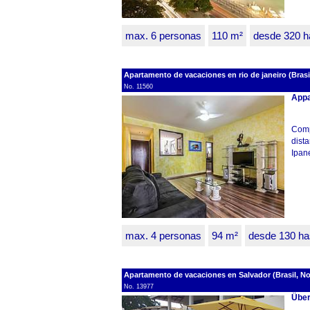
max. 6 personas
110 m²
desde 320 h
Apartamento de vacaciones en rio de janeiro (Brasil
No. 11560
Appa
Comp
dist
Ipan
max. 4 personas
94 m²
desde 130 ha
Apartamento de vacaciones en Salvador (Brasil, Nor
No. 13977
Über