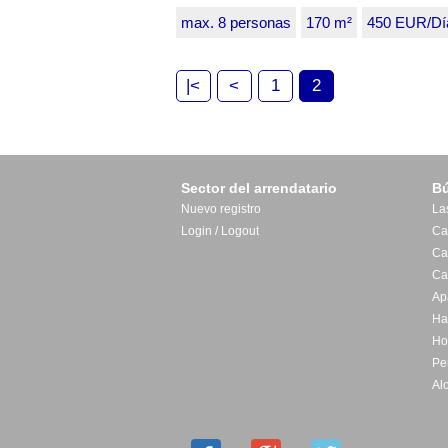
max. 8 personas
170 m²
450 EUR/Dí
|<
<
1
2
Sector del arrendatario
B
Nuevo registro
La
Login / Logout
Ca
Ca
Ca
Ap
Ha
Ho
Pe
Al