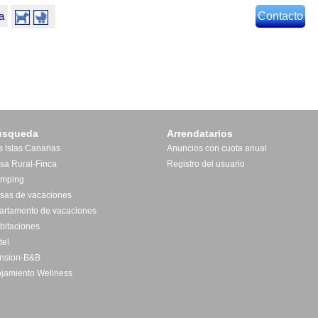
a
Contacto
úsqueda
Arrendatarios
s Islas Canarias
Anuncios con cuota anual
sa Rural-Finca
Registro del usuario
mping
sas de vacaciones
artamento de vacaciones
bitaciones
tel
nsion-B&B
ojamiento Wellness