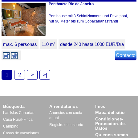
Penthouse Rio de Janeiro
Penthouse mit 3 Schlafzimmern und Privatpool,
nur 90 Meter bis zum Copacabanastrand!
max. 6 personas
110 m²
desde 240 hasta 1000 EUR/Día
Contacto
1
2
>
>|
Búsqueda
Arrendatarios
Inico
Mapa del sitio
Las Islas Canarias
Anuncios con cuota
anual
Condiciones-
Casa Rural-Finca
Proteccion-de-
Registro del usuario
Camping
Datos
Casas de vacaciones
Quienes somos