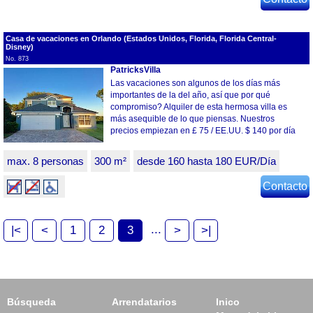
Casa de vacaciones en Orlando (Estados Unidos, Florida, Florida Central-
Disney)
No. 873
PatricksVilla
Las vacaciones son algunos de los días más
importantes de la del año, así que por qué
compromiso? Alquiler de esta hermosa villa es
más asequible de lo que piensas. Nuestros
precios empiezan en £ 75 / EE.UU. $ 140 por día
max. 8 personas
300 m²
desde 160 hasta 180 EUR/Día
Contacto
...
|<
<
1
2
3
>
>|
Búsqueda
Arrendatarios
Inico