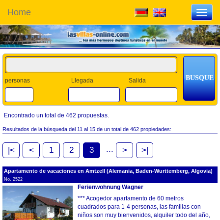
Home
Toggl
navig
personas
Llegada
Salida
Encontrado un total de 462 propuestas.
Resultados de la búsqueda del 11 al 15 de un total de 462 propiedades:
...
|<
<
1
2
3
>
>|
Apartamento de vacaciones en Amtzell (Alemania, Baden-Wurttemberg, Algovia)
No. 2522
Ferienwohnung Wagner
*** Acogedor apartamento de 60 metros
cuadrados para 1-4 personas, las familias con
niños son muy bienvenidos, alquiler todo del año,