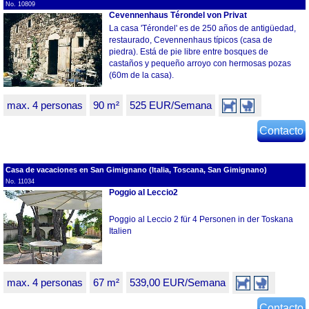
No. 10809
Cevennenhaus Térondel von Privat
La casa 'Térondel' es de 250 años de antigüedad,
restaurado, Cevennenhaus típicos (casa de
piedra). Está de pie libre entre bosques de
castaños y pequeño arroyo con hermosas pozas
(60m de la casa).
max. 4 personas
90 m²
525 EUR/Semana
Contacto
Casa de vacaciones en San Gimignano (Italia, Toscana, San Gimignano)
No. 11034
Poggio al Leccio2
Poggio al Leccio 2 für 4 Personen in der Toskana
Italien
max. 4 personas
67 m²
539,00 EUR/Semana
Contacto